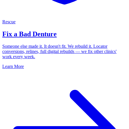
Rescue
Fix a Bad Denture
Someone else made it. It doesn't fit. We rebuild it. Locator
conversions, relines, full digital rebuilds — we fix other clinics'
work every week.
Learn More