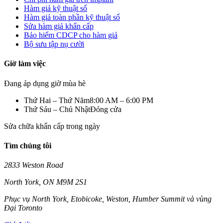
Hàm giả kỹ thuật số
Hàm giả toàn phần kỹ thuật số
Sửa hàm giả khẩn cấp
Bảo hiểm CDCP cho hàm giả
Bộ sưu tập nụ cười
Giờ làm việc
Đang áp dụng giờ mùa hè
Thứ Hai – Thứ Năm
8:00 AM – 6:00 PM
Thứ Sáu – Chủ Nhật
Đóng cửa
Sửa chữa khẩn cấp trong ngày
Tìm chúng tôi
2833 Weston Road
North York
,
ON
M9M 2S1
Phục vụ North York, Etobicoke, Weston, Humber Summit và vùng
Đại Toronto