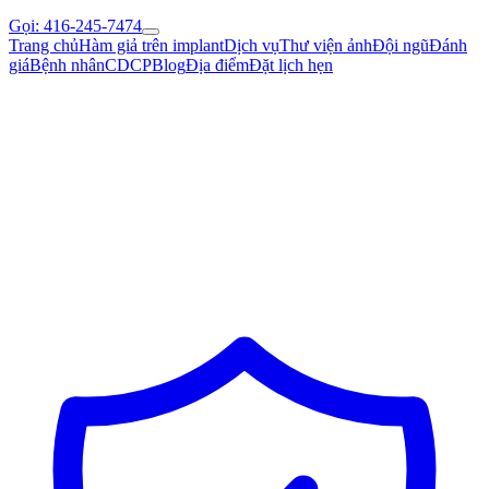
Gọi: 416-245-7474
Trang chủ
Hàm giả trên implant
Dịch vụ
Thư viện ảnh
Đội ngũ
Đánh
giá
Bệnh nhân
CDCP
Blog
Địa điểm
Đặt lịch hẹn