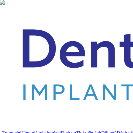
Trang chủ
Hàm giả trên implant
Dịch vụ
Thư viện ảnh
Đội ngũ
Đánh gi