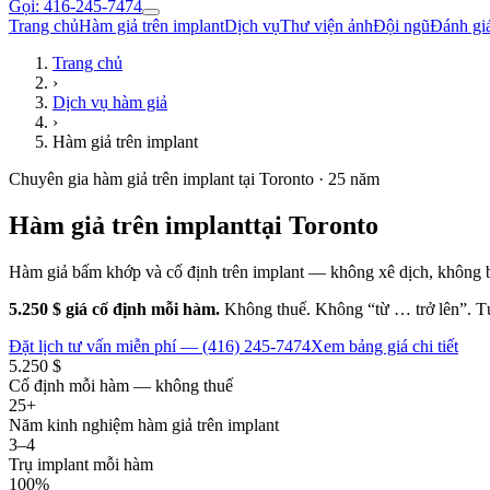
Gọi: 416-245-7474
Trang chủ
Hàm giả trên implant
Dịch vụ
Thư viện ảnh
Đội ngũ
Đánh gi
Trang chủ
›
Dịch vụ hàm giả
›
Hàm giả trên implant
Chuyên gia hàm giả trên implant tại Toronto · 25 năm
Hàm giả trên implant
tại Toronto
Hàm giả bấm khớp và cố định trên implant — không xê dịch, không 
5.250 $ giá cố định mỗi hàm.
Không thuế. Không “từ … trở lên”. Tư
Đặt lịch tư vấn miễn phí — (416) 245-7474
Xem bảng giá chi tiết
5.250 $
Cố định mỗi hàm — không thuế
25+
Năm kinh nghiệm hàm giả trên implant
3–4
Trụ implant mỗi hàm
100%