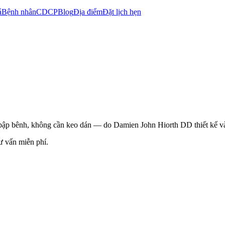
á
Bệnh nhân
CDCP
Blog
Địa điểm
Đặt lịch hẹn
bập bênh, không cần keo dán — do Damien John Hiorth DD thiết kế và
 vấn miễn phí.