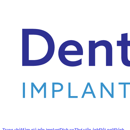
Trang chủ
Hàm giả trên implant
Dịch vụ
Thư viện ảnh
Đội ngũ
Đánh