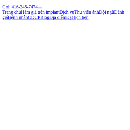
Gọi: 416-245-7474
Trang chủ
Hàm giả trên implant
Dịch vụ
Thư viện ảnh
Đội ngũ
Đánh
giá
Bệnh nhân
CDCP
Blog
Địa điểm
Đặt lịch hẹn