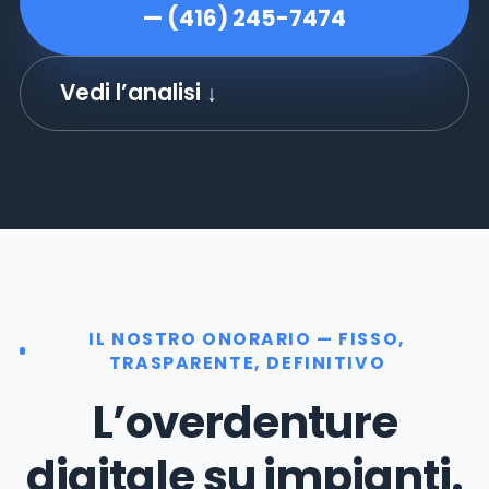
— (416) 245-7474
Vedi l’analisi ↓
IL NOSTRO ONORARIO — FISSO,
TRASPARENTE, DEFINITIVO
L’overdenture
digitale su impianti.