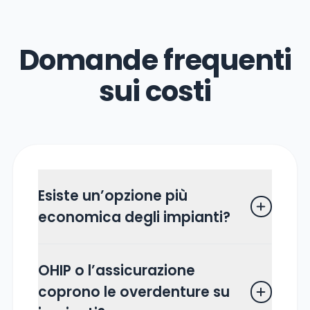
Domande frequenti
sui costi
Esiste un’opzione più
economica degli impianti?
Sì — un’overdenture digitale ben
OHIP o l’assicurazione
fatta senza impianti si adatterà
coprono le overdenture su
molto meglio di una protesi mal