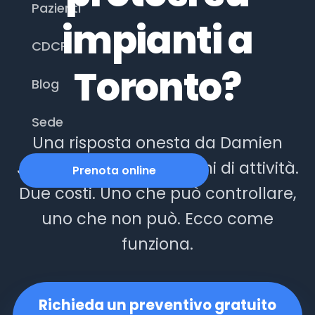
Pazienti
impianti a
CDCP
Toronto?
Blog
Sede
Una risposta onesta da Damien
John Hiorth DD — 25 anni di attività.
Prenota online
Due costi. Uno che può controllare,
uno che non può. Ecco come
funziona.
Richieda un preventivo gratuito