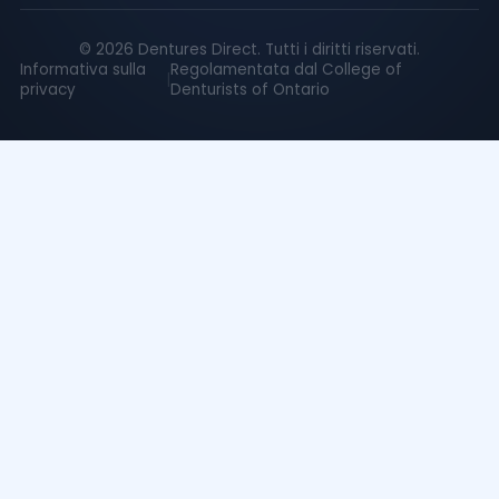
©
2026
Dentures Direct.
Tutti i diritti riservati.
Informativa sulla
Regolamentata dal College of
|
privacy
Denturists of Ontario