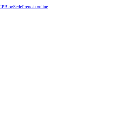
CP
Blog
Sede
Prenota online