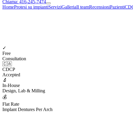
Chiama: 416-245-7474
Home
Protesi su impianti
Servizi
Galleria
Il team
Recensioni
Pazienti
CD
✓
Free
Consultation
🇨🇦
CDCP
Accepted
🔬
In-House
Design, Lab & Milling
💰
Flat Rate
Implant Dentures Per Arch