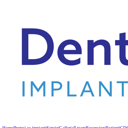
Home
Protesi su impianti
Servizi
Galleria
Il team
Recensioni
Pazienti
CD