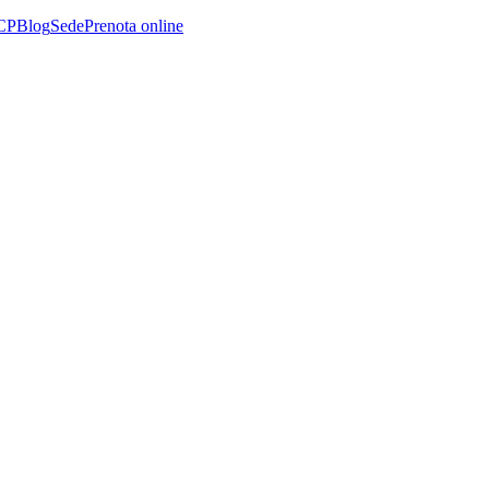
CP
Blog
Sede
Prenota online