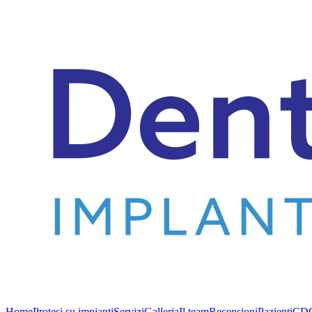
Home
Protesi su impianti
Servizi
Galleria
Il team
Recensioni
Pazienti
CD