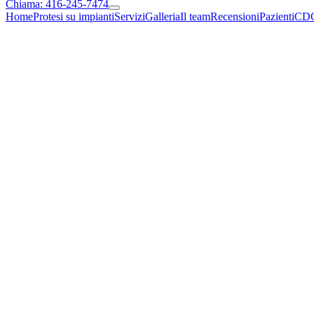
Chiama: 416-245-7474
Home
Protesi su impianti
Servizi
Galleria
Il team
Recensioni
Pazienti
CD