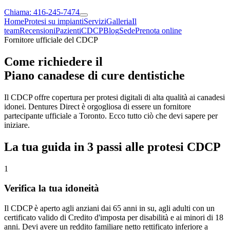
Chiama: 416-245-7474
Home
Protesi su impianti
Servizi
Galleria
Il
team
Recensioni
Pazienti
CDCP
Blog
Sede
Prenota online
Fornitore ufficiale del CDCP
Come richiedere il
Piano canadese di cure dentistiche
Il CDCP offre copertura per protesi digitali di alta qualità ai canadesi
idonei. Dentures Direct è orgogliosa di essere un fornitore
partecipante ufficiale a Toronto. Ecco tutto ciò che devi sapere per
iniziare.
La tua guida in 3 passi alle protesi CDCP
1
Verifica la tua idoneità
Il CDCP è aperto agli anziani dai 65 anni in su, agli adulti con un
certificato valido di Credito d'imposta per disabilità e ai minori di 18
anni. Devi avere un reddito familiare netto rettificato inferiore a