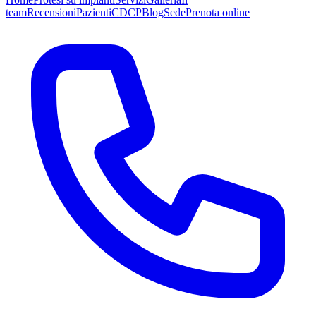
team
Recensioni
Pazienti
CDCP
Blog
Sede
Prenota online