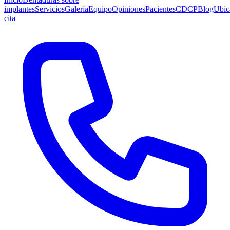
implantes
Servicios
Galería
Equipo
Opiniones
Pacientes
CDCP
Blog
Ubic
cita